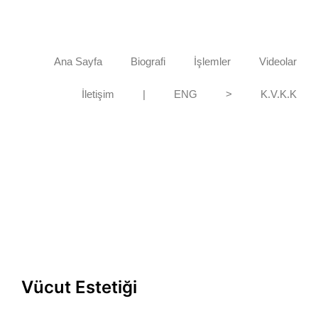
Ana Sayfa
Biografi
İşlemler
Videolar
İletişim
|
ENG
>
K.V.K.K
Vücut Estetiği